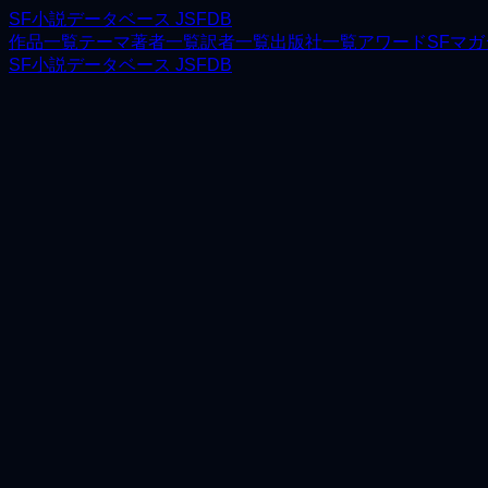
SF小説データベース JSFDB
作品一覧
テーマ
著者一覧
訳者一覧
出版社一覧
アワード
SFマ
SF小説データベース JSFDB