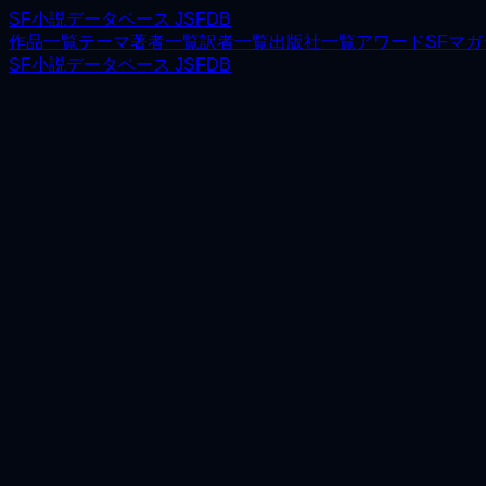
SF小説データベース JSFDB
作品一覧
テーマ
著者一覧
訳者一覧
出版社一覧
アワード
SFマ
SF小説データベース JSFDB