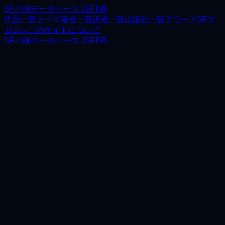
SF小説データベース JSFDB
作品一覧
テーマ
著者一覧
訳者一覧
出版社一覧
アワード
SFマ
ガジン
このサイトについて
SF小説データベース JSFDB