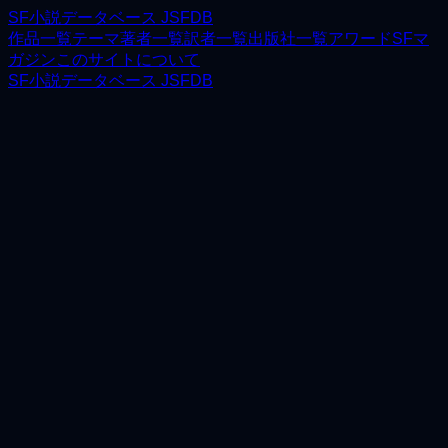
SF小説データベース JSFDB
作品一覧
テーマ
著者一覧
訳者一覧
出版社一覧
アワード
SFマ
ガジン
このサイトについて
SF小説データベース JSFDB