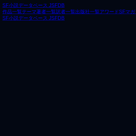
SF小説データベース JSFDB
作品一覧
テーマ
著者一覧
訳者一覧
出版社一覧
アワード
SFマ
SF小説データベース JSFDB