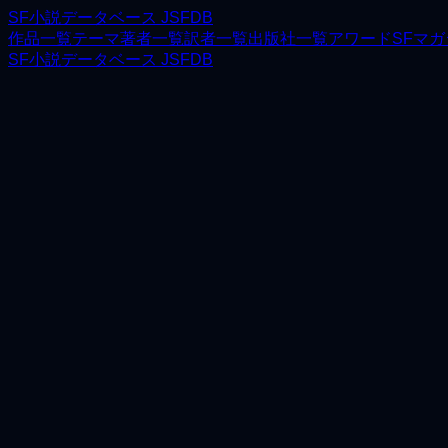
SF小説データベース JSFDB
作品一覧
テーマ
著者一覧
訳者一覧
出版社一覧
アワード
SFマ
SF小説データベース JSFDB