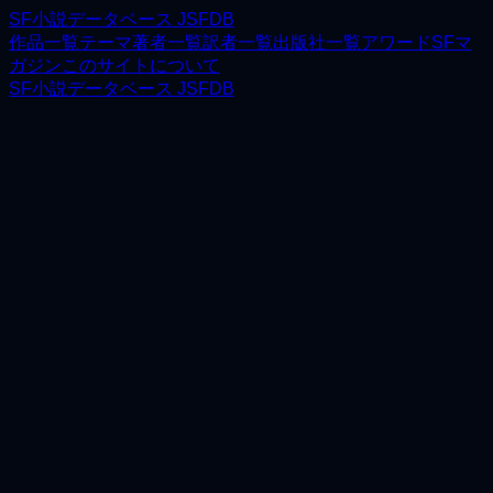
SF小説データベース JSFDB
作品一覧
テーマ
著者一覧
訳者一覧
出版社一覧
アワード
SFマ
ガジン
このサイトについて
SF小説データベース JSFDB