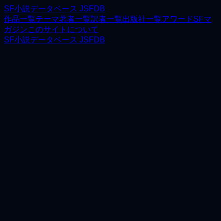
SF小説データベース JSFDB
作品一覧
テーマ
著者一覧
訳者一覧
出版社一覧
アワード
SFマ
ガジン
このサイトについて
SF小説データベース JSFDB