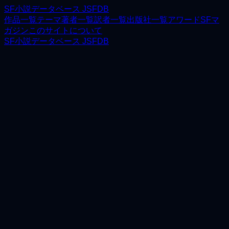
SF小説データベース JSFDB
作品一覧
テーマ
著者一覧
訳者一覧
出版社一覧
アワード
SFマ
ガジン
このサイトについて
SF小説データベース JSFDB