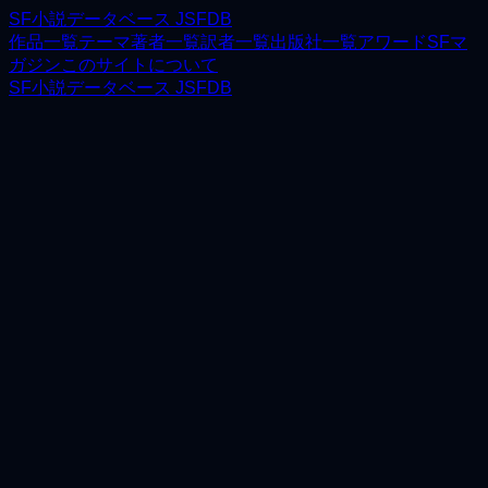
SF小説データベース JSFDB
作品一覧
テーマ
著者一覧
訳者一覧
出版社一覧
アワード
SFマ
ガジン
このサイトについて
SF小説データベース JSFDB