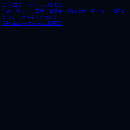
SF小説データベース JSFDB
作品一覧
テーマ
著者一覧
訳者一覧
出版社一覧
アワード
SFマ
ガジン
このサイトについて
SF小説データベース JSFDB