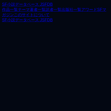
SF小説データベース JSFDB
作品一覧
テーマ
著者一覧
訳者一覧
出版社一覧
アワード
SFマ
ガジン
このサイトについて
SF小説データベース JSFDB