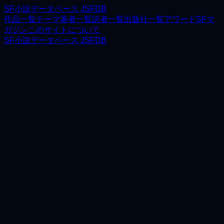
SF小説データベース JSFDB
作品一覧
テーマ
著者一覧
訳者一覧
出版社一覧
アワード
SFマ
ガジン
このサイトについて
SF小説データベース JSFDB