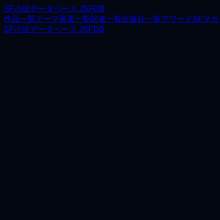
SF小説データベース JSFDB
作品一覧
テーマ
著者一覧
訳者一覧
出版社一覧
アワード
SFマ
SF小説データベース JSFDB