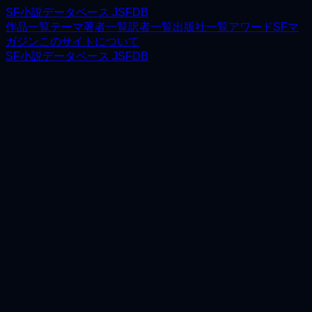
SF小説データベース JSFDB
作品一覧
テーマ
著者一覧
訳者一覧
出版社一覧
アワード
SFマ
ガジン
このサイトについて
SF小説データベース JSFDB