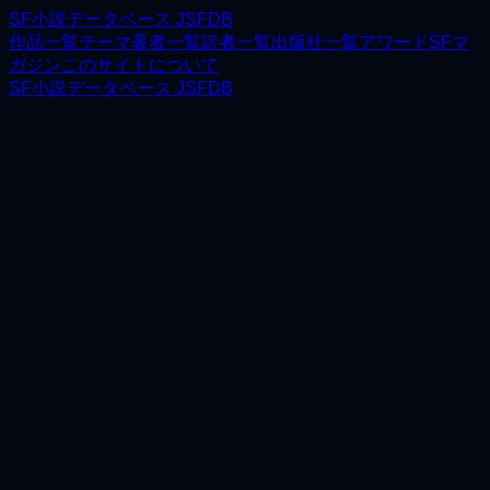
SF小説データベース JSFDB
作品一覧
テーマ
著者一覧
訳者一覧
出版社一覧
アワード
SFマ
ガジン
このサイトについて
SF小説データベース JSFDB