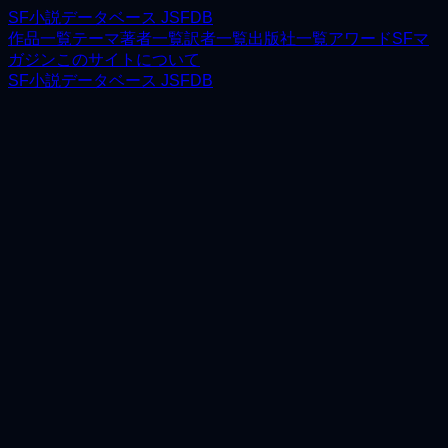
SF小説データベース JSFDB
作品一覧
テーマ
著者一覧
訳者一覧
出版社一覧
アワード
SFマ
ガジン
このサイトについて
SF小説データベース JSFDB