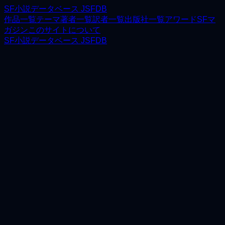
SF小説データベース JSFDB
作品一覧
テーマ
著者一覧
訳者一覧
出版社一覧
アワード
SFマ
ガジン
このサイトについて
SF小説データベース JSFDB