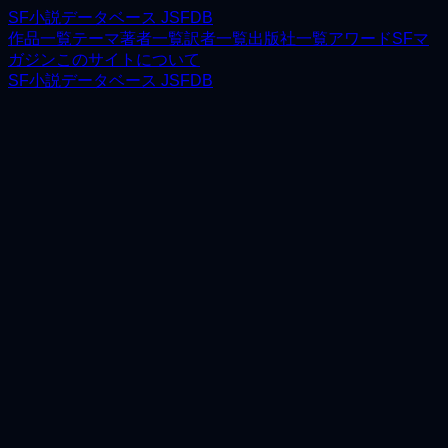
SF小説データベース JSFDB
作品一覧
テーマ
著者一覧
訳者一覧
出版社一覧
アワード
SFマ
ガジン
このサイトについて
SF小説データベース JSFDB