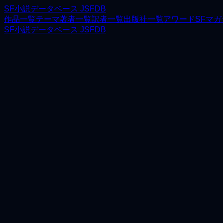
SF小説データベース JSFDB
作品一覧
テーマ
著者一覧
訳者一覧
出版社一覧
アワード
SFマ
SF小説データベース JSFDB