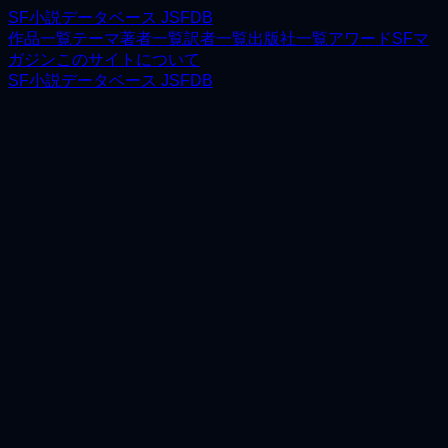
SF小説データベース JSFDB
作品一覧
テーマ
著者一覧
訳者一覧
出版社一覧
アワード
SFマ
ガジン
このサイトについて
SF小説データベース JSFDB