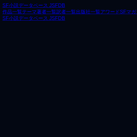
SF小説データベース JSFDB
作品一覧
テーマ
著者一覧
訳者一覧
出版社一覧
アワード
SFマ
SF小説データベース JSFDB