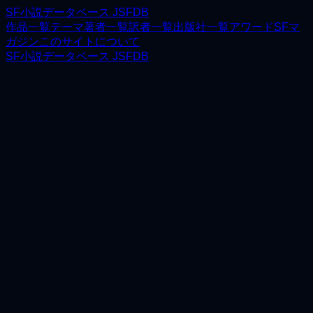
SF小説データベース JSFDB
作品一覧
テーマ
著者一覧
訳者一覧
出版社一覧
アワード
SFマ
ガジン
このサイトについて
SF小説データベース JSFDB