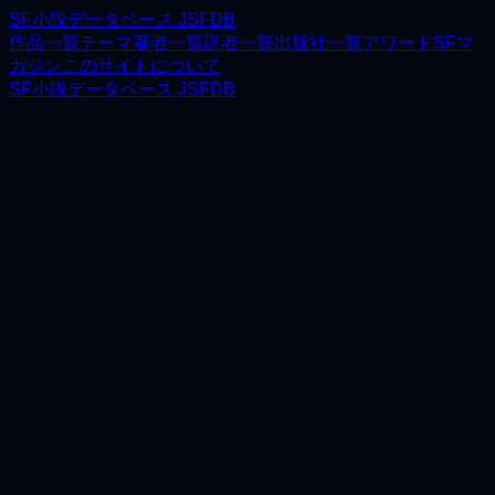
SF小説データベース JSFDB
作品一覧
テーマ
著者一覧
訳者一覧
出版社一覧
アワード
SFマ
ガジン
このサイトについて
SF小説データベース JSFDB