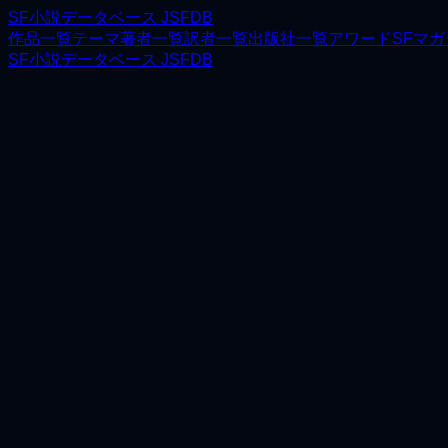
SF小説データベース JSFDB
作品一覧
テーマ
著者一覧
訳者一覧
出版社一覧
アワード
SFマ
SF小説データベース JSFDB