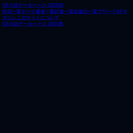
SF小説データベース JSFDB
作品一覧
テーマ
著者一覧
訳者一覧
出版社一覧
アワード
SFマ
ガジン
このサイトについて
SF小説データベース JSFDB