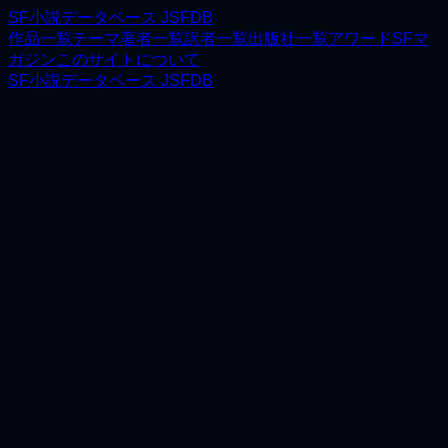
SF小説データベース JSFDB
作品一覧
テーマ
著者一覧
訳者一覧
出版社一覧
アワード
SFマ
ガジン
このサイトについて
SF小説データベース JSFDB