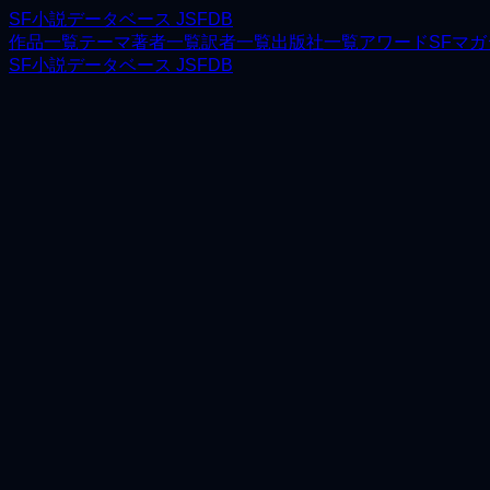
SF小説データベース JSFDB
作品一覧
テーマ
著者一覧
訳者一覧
出版社一覧
アワード
SFマ
SF小説データベース JSFDB