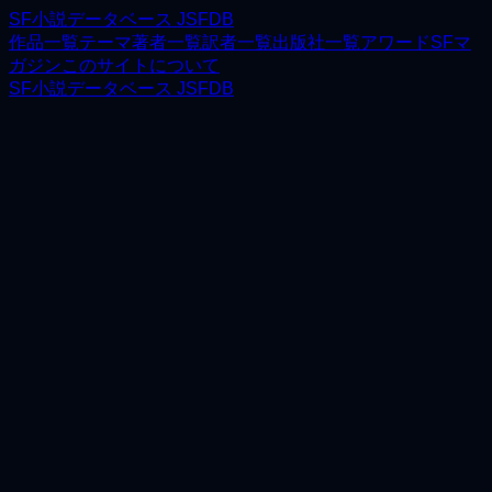
SF小説データベース JSFDB
作品一覧
テーマ
著者一覧
訳者一覧
出版社一覧
アワード
SFマ
ガジン
このサイトについて
SF小説データベース JSFDB