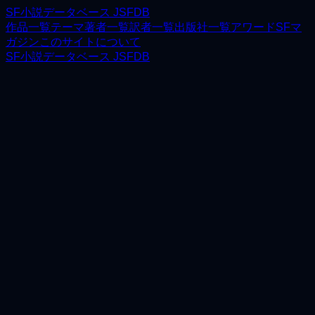
SF小説データベース JSFDB
作品一覧
テーマ
著者一覧
訳者一覧
出版社一覧
アワード
SFマ
ガジン
このサイトについて
SF小説データベース JSFDB