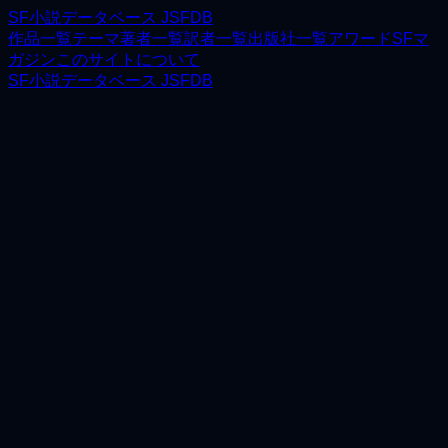
SF小説データベース JSFDB
作品一覧
テーマ
著者一覧
訳者一覧
出版社一覧
アワード
SFマ
ガジン
このサイトについて
SF小説データベース JSFDB