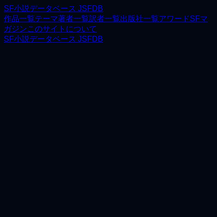
SF小説データベース JSFDB
作品一覧
テーマ
著者一覧
訳者一覧
出版社一覧
アワード
SFマ
ガジン
このサイトについて
SF小説データベース JSFDB