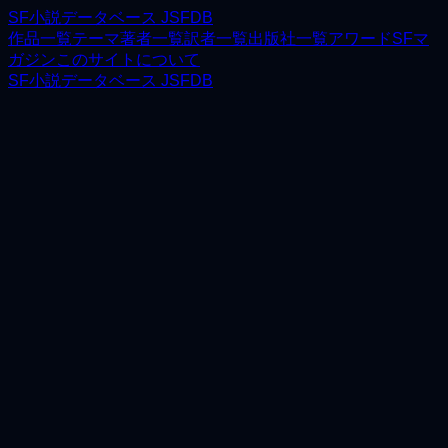
SF小説データベース JSFDB
作品一覧
テーマ
著者一覧
訳者一覧
出版社一覧
アワード
SFマ
ガジン
このサイトについて
SF小説データベース JSFDB