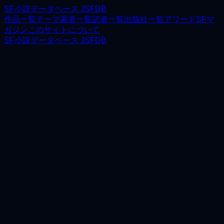
SF小説データベース JSFDB
作品一覧
テーマ
著者一覧
訳者一覧
出版社一覧
アワード
SFマ
ガジン
このサイトについて
SF小説データベース JSFDB