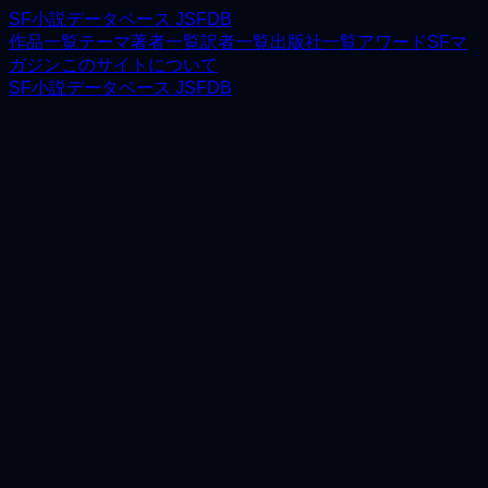
SF小説データベース JSFDB
作品一覧
テーマ
著者一覧
訳者一覧
出版社一覧
アワード
SFマ
ガジン
このサイトについて
SF小説データベース JSFDB