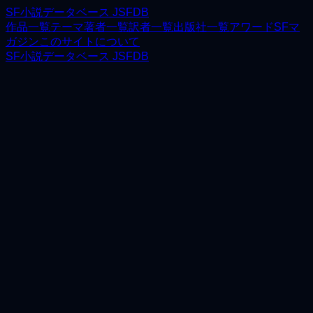
SF小説データベース JSFDB
作品一覧
テーマ
著者一覧
訳者一覧
出版社一覧
アワード
SFマ
ガジン
このサイトについて
SF小説データベース JSFDB