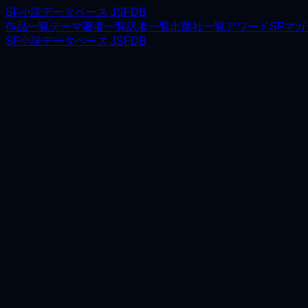
SF小説データベース JSFDB
作品一覧
テーマ
著者一覧
訳者一覧
出版社一覧
アワード
SFマ
SF小説データベース JSFDB