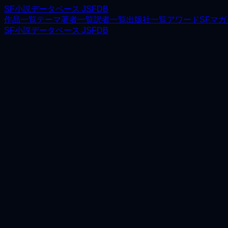
SF小説データベース JSFDB
作品一覧
テーマ
著者一覧
訳者一覧
出版社一覧
アワード
SFマ
SF小説データベース JSFDB