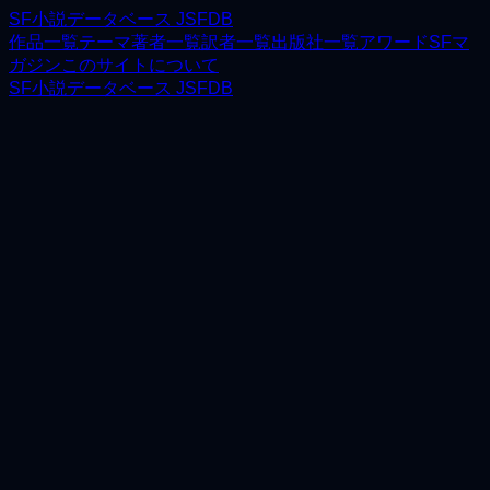
SF小説データベース JSFDB
作品一覧
テーマ
著者一覧
訳者一覧
出版社一覧
アワード
SFマ
ガジン
このサイトについて
SF小説データベース JSFDB