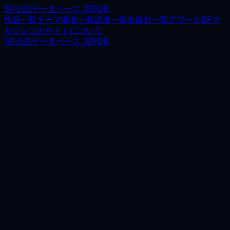
SF小説データベース JSFDB
作品一覧
テーマ
著者一覧
訳者一覧
出版社一覧
アワード
SFマ
ガジン
このサイトについて
SF小説データベース JSFDB