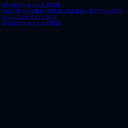
SF小説データベース JSFDB
作品一覧
テーマ
著者一覧
訳者一覧
出版社一覧
アワード
SFマ
ガジン
このサイトについて
SF小説データベース JSFDB