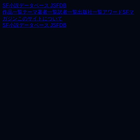
SF小説データベース JSFDB
作品一覧
テーマ
著者一覧
訳者一覧
出版社一覧
アワード
SFマ
ガジン
このサイトについて
SF小説データベース JSFDB