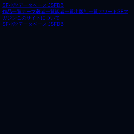
SF小説データベース JSFDB
作品一覧
テーマ
著者一覧
訳者一覧
出版社一覧
アワード
SFマ
ガジン
このサイトについて
SF小説データベース JSFDB