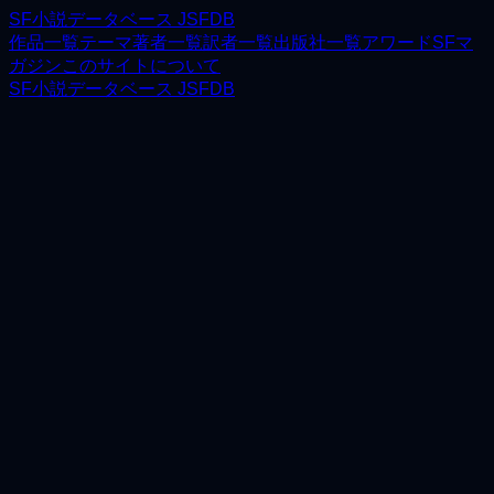
SF小説データベース JSFDB
作品一覧
テーマ
著者一覧
訳者一覧
出版社一覧
アワード
SFマ
ガジン
このサイトについて
SF小説データベース JSFDB