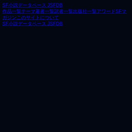
SF小説データベース JSFDB
作品一覧
テーマ
著者一覧
訳者一覧
出版社一覧
アワード
SFマ
ガジン
このサイトについて
SF小説データベース JSFDB