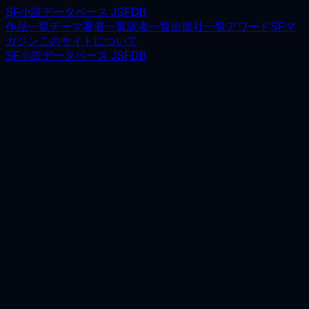
SF小説データベース JSFDB
作品一覧
テーマ
著者一覧
訳者一覧
出版社一覧
アワード
SFマ
ガジン
このサイトについて
SF小説データベース JSFDB