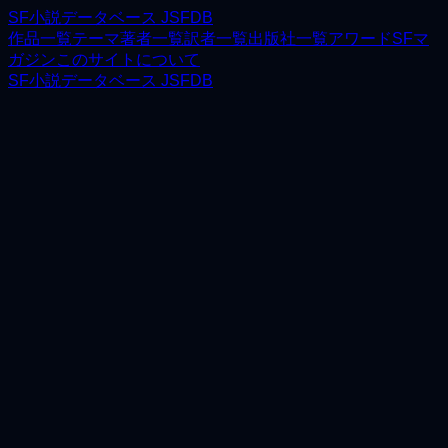
SF小説データベース JSFDB
作品一覧
テーマ
著者一覧
訳者一覧
出版社一覧
アワード
SFマ
ガジン
このサイトについて
SF小説データベース JSFDB