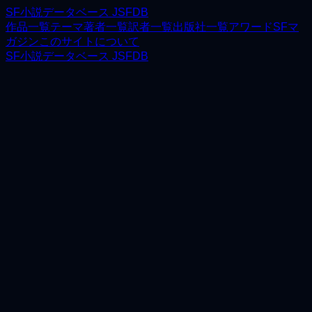
SF小説データベース JSFDB
作品一覧
テーマ
著者一覧
訳者一覧
出版社一覧
アワード
SFマ
ガジン
このサイトについて
SF小説データベース JSFDB