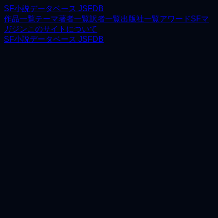
SF小説データベース JSFDB
作品一覧
テーマ
著者一覧
訳者一覧
出版社一覧
アワード
SFマ
ガジン
このサイトについて
SF小説データベース JSFDB