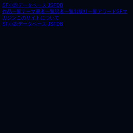
SF小説データベース JSFDB
作品一覧
テーマ
著者一覧
訳者一覧
出版社一覧
アワード
SFマ
ガジン
このサイトについて
SF小説データベース JSFDB